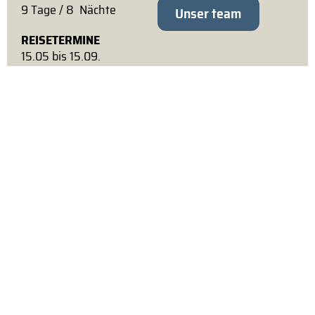
9 Tage / 8 Nächte
Unser team
REISETERMINE
15.05 bis 15.09.
Anfragen
NORDIC TOURS A/S