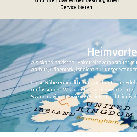
und Ihren Gästen den bestmöglichen
Service bieten.
Heimvortei
Als skandinavischer Paketreiseveranstalter mi
Aarhus, Dänemark, ist nicht nur unser Standort
Diese Nähe ermöglicht uns, authentische Erle
umfassendes Wissen über sehenswerte Orte, ne
Skandinavien so, wie wires lieben: echt, individ