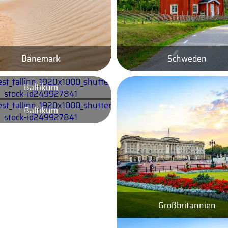
Dänemark
Schweden
Baltikum
Baltikum
Großbritannien