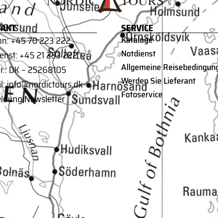
AKT
SERVICE
on: +45 70 223 222
Kataloge
Notdienst
enst: +45 21 233 222
Allgemeine Reisebedingun
r.: DK – 25268105
Werden Sie Lieferant
l:
info@nordictours.dk
Fotoservice
ldung Newsletter