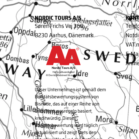
NORDIC TOURS A/S
KONT
Søren Frichs Vej 36B
Telef
8230 Aarhus, Dänemark
Notdi
VAT n
E-Mai
Anme
Unser Unternehmen ist gemäß dem
Bonitätsbewertungssystem von
Bisnode, das auf einer Reihe von
Entscheidungsregeln basiert,
kreditwürdig. Diese
Bonitätsbewertung wird täglich
aktualisiert und zeigt stets den