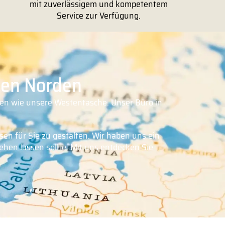
mit zuverlässigem und kompetentem
Service zur Verfügung.
 den Norden
rden wie unsere Westentasche. Unser Büro in
en für Sie zu gestalten. Wir haben uns ein
hen lassen sollte. Mit uns entdecken Sie