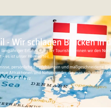
l - Wir schlagen Brücken in
t langjähriger Erfahrung in der Touristik kennen wir den No
 – es ist unser Heimvorteil.
bnisse, persönliche Empfehlungen und maßgeschneiderte Reis
ue Attraktionen und Naturwunder, die man sich nicht entge
uell und mit Herz.