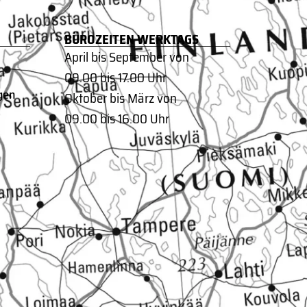
BÜROZEITEN WERKTAGS
April bis September von
09.00 bis 17.00 Uhr
gen
Oktober bis März von
09.00 bis 16.00 Uhr