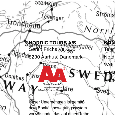
NORDIC TOURS A/S
KON
Søren Frichs Vej 36B
Tele
8230 Aarhus, Dänemark
Notd
VAT 
E-Mai
Anme
Unser Unternehmen ist gemäß
dem Bonitätsbewertungssystem
von Bisnode, das auf einer Reihe