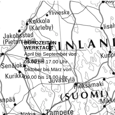
BÜROZEITEN
WERKTAGS
April bis September von
09.00 bis 17.00 Uhr
Oktober bis März von
09.00 bis 16.00 Uhr