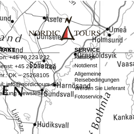
TAKT
SERVICE
fon: +45 70 223 222
Kataloge
Notdienst
ienst: +45 21 233 222
Allgemeine
nr.: DK – 25268105
Reisebedingungen
l:
info@nordictours.dk
Werden Sie Lieferant
ldung Newsletter
Fotoservice